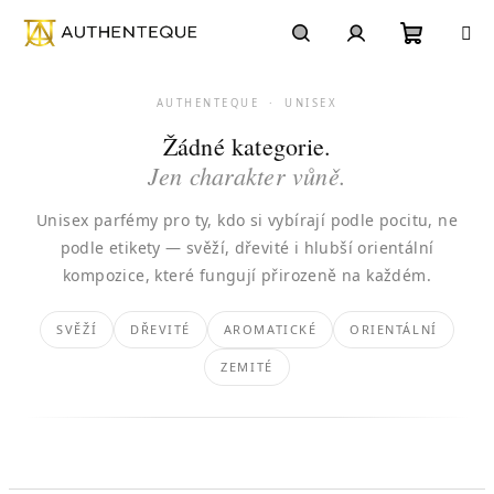
Přejít
na
obsah
Nákupn
Hledat
Přihlášení
AUTHENTEQUE · UNISEX
košík
Žádné kategorie.
Jen charakter vůně.
Unisex parfémy pro ty, kdo si vybírají podle pocitu, ne
podle etikety — svěží, dřevité i hlubší orientální
kompozice, které fungují přirozeně na každém.
SVĚŽÍ
DŘEVITÉ
AROMATICKÉ
ORIENTÁLNÍ
ZEMITÉ