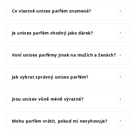
á
d
+
Co vlastně unisex parfém znamená?
a
c
í
+
Je unisex parfém vhodný jako dárek?
p
r
v
+
Voní unisex parfémy jinak na mužích a ženách?
k
y
v
+
Jak vybrat správný unisex parfém?
ý
p
i
+
Jsou unisex vůně méně výrazné?
s
u
+
Mohu parfém vrátit, pokud mi nevyhovuje?