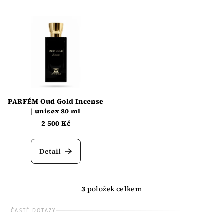
t
ů
PARFÉM Oud Gold Incense
| unisex 80 ml
2 500 Kč
Detail
3
položek celkem
O
v
ČASTÉ DOTAZY
l