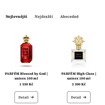
Ř
a
Nejlevnější
Nejdražší
Abecedně
z
e
V
n
ý
í
p
p
i
r
s
o
p
d
r
u
PARFÉM Blessed by God |
PARFÉM High Class |
o
unisex 100 ml
unisex 100 ml
k
d
1 550 Kč
2 200 Kč
t
u
ů
k
Detail
Detail