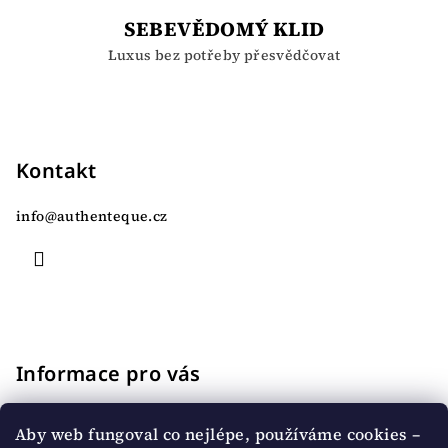
SEBEVĚDOMÝ KLID
Luxus bez potřeby přesvědčovat
Z
á
p
Kontakt
a
info
@
authenteque.cz
t
í
Informace pro vás
Jak nakupovat
Aby web fungoval co nejlépe, používáme cookies –
Doprava a platba